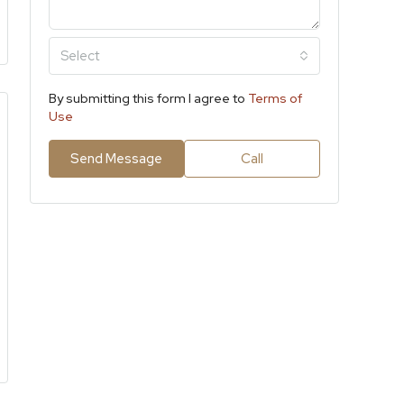
Select
By submitting this form I agree to
Terms of
Use
Send Message
Call