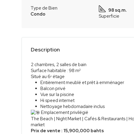
Type de Bien
98 sq.m.
Condo
Superficie
Description
2 chambres, 2 salles de bain
Surface habitable : 98 m²
Situé au 6ᵉ étage
Entièrement meublé et prêt à emménager
Balcon privé
Vue sur la piscine
Hi speed internet
Nettoyage hebdomadaire inclus
Emplacement privilégié
The Beach | Night Market | Cafés & Restaurants | Ho
market
Prix de vente : 15,900,000 bahts