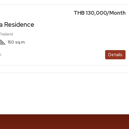
THB 130,000
/Month
a Residence
Thailand
150
sq.m.
Details
s