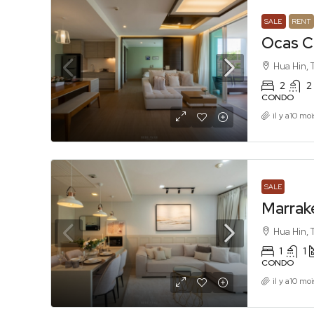
SALE
RENT
Ocas C
Hua Hin, 
2
2
CONDO
il y a10 moi
SALE
Marrak
Hua Hin, 
1
1
CONDO
il y a10 moi