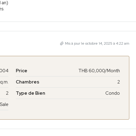
1 an)
és.
Mis à jour le octobre 14, 2025 à 4:22 am
004
Price
THB 60,000/Month
q.m.
Chambres
2
2
Type de Bien
Condo
 Sale