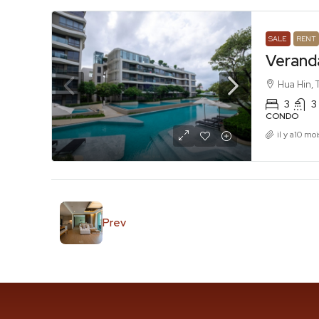
SALE
RENT
Verand
Hua Hin, 
3
3
CONDO
il y a10 moi
Prev