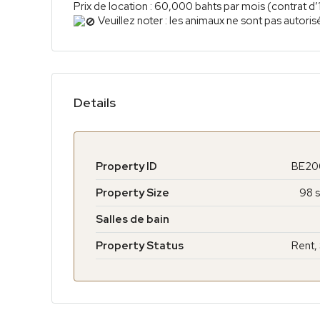
Prix de location : 60,000 bahts par mois (contrat d’
Veuillez noter : les animaux ne sont pas autoris
Details
Property ID
BE20
Property Size
98 s
Salles de bain
Property Status
Rent,