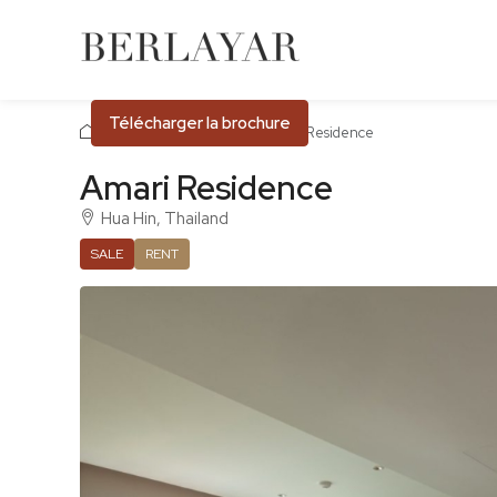
Télécharger la brochure
Accueil
Hua Hin
Amari Residence
Amari Residence
Hua Hin, Thailand
SALE
RENT