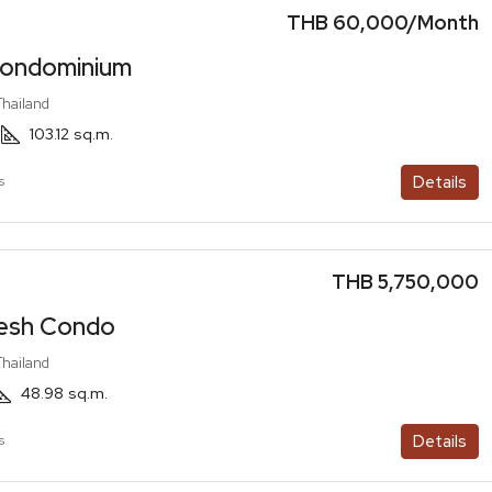
THB 60,000
/Month
ondominium
Thailand
103.12
sq.m.
Details
s
THB 5,750,000
esh Condo
Thailand
48.98
sq.m.
Details
s